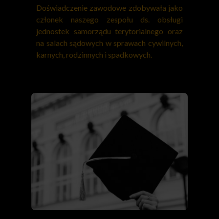
Doświadczenie zawodowe zdobywała jako
członek naszego zespołu ds. obsługi
jednostek samorządu terytorialnego oraz
na salach sądowych w sprawach cywilnych,
karnych, rodzinnych i spadkowych.