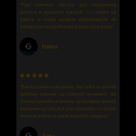
"Pani mecenas Sieczko jest nieocenioną
pomocą w sprawach karnych. Co rzadko się
zdarza w mojej sprawie doprowadziła do
cofnięcia przez prokuraturę aktu oskarżenia."
Halina
"Bardzo dobra kancelaria. Nie tylko w sposób
fachowy zajmują się różnymi sprawami, ale
również potrafią w prosty i przystępny sposób
wytłumaczyć jaki jest plan działania i co dzięki
niemu jesteśmy w stanie wspólnie osiągnąć."
Anna