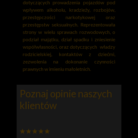
dotyczących prowadzenia pojazdów pod
wpływem alkoholu, kradzieży, rozbojów,
przestępczości narkotykowej oraz
przestępstw seksualnych. Reprezentowała
strony w wielu sprawach rozwodowych, o
podział majątku, dział spadku i zniesienie
współwłasności
, oraz dotyczących władzy
rodzicielskiej, kontaktów z dziećmi,
zezwolenia na dokonanie czynności
prawnych w imieniu małoletnich.
Poznaj opinie naszych
klientów