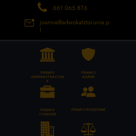
661 065 876
joanna@adwokatztorunia.p
l
PRAWO
PRAWO
ADMINISTRACYJN
KARNE
E
PRAWO RODZINNE
PRAWO
CYWILNE