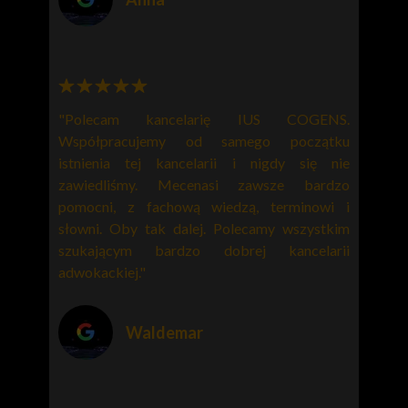
"Polecam
kancelarię IUS COGENS
.
Współpracujemy od samego początku
istnienia tej kancelarii i nigdy się nie
zawiedliśmy. Mecenasi zawsze bardzo
pomocni, z fachową wiedzą, terminowi i
słowni. Oby tak dalej. Polecamy wszystkim
szukającym bardzo
dobrej kancelarii
adwokackiej
."
Waldemar