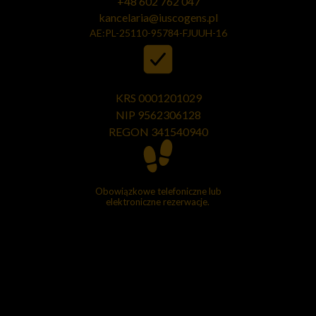
+48 602 762 047
kancelaria@iuscogens.pl
AE:PL-25110-95784-FJUUH-16
KRS 0001201029
NIP 9562306128
REGON
341540940
Obowiązkowe telefoniczne lub
elektroniczne rezerwacje.