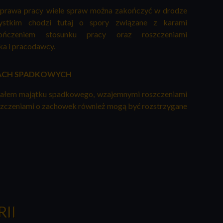
 prawa pracy wiele spraw można zakończyć w drodze
zystkim chodzi tutaj o spory związane z karami
akończeniem stosunku pracy oraz roszczeniami
a i pracodawcy.
WACH SPADKOWYCH
iałem majątku spadkowego, wzajemnymi roszczeniami
szczeniami o zachowek również mogą być rozstrzygane
II