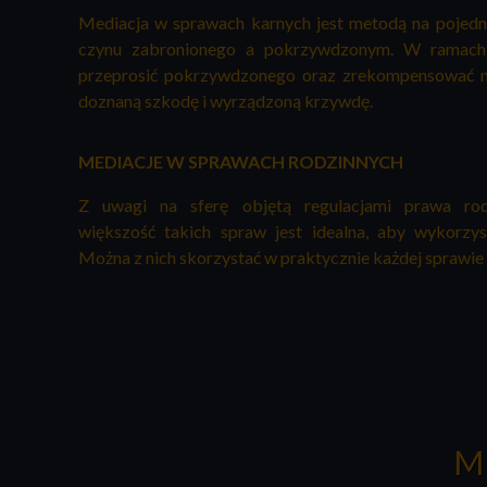
Mediacja w sprawach karnych jest metodą na pojed
czynu zabronionego a pokrzywdzonym. W ramac
przeprosić pokrzywdzonego oraz zrekompensować mu
doznaną szkodę i wyrządzoną krzywdę.
MEDIACJE W SPRAWACH RODZINNYCH
Z uwagi na sferę objętą regulacjami prawa ro
większość takich spraw jest idealna, aby wykorzyst
Można z nich skorzystać w praktycznie każdej sprawie 
M