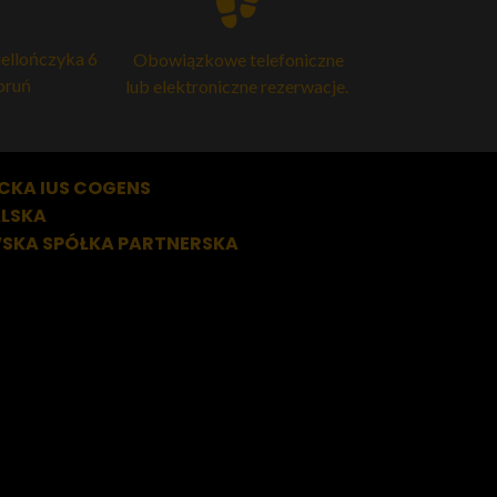
iellończyka 6
Obowiązkowe telefoniczne
oruń
lub elektroniczne rezerwacje.
ACKA
IUS COGENS
ALSKA
WSKA SPÓŁKA PARTNERSKA