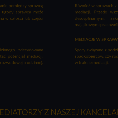
nanie pomiędzy sprawcą
Również w sprawach z
h ugody sprawca może
mediacji. Przede ws
 w całości lub części
dyscyplinarnymi, z
majątkowymi pracownik
MEDIACJE W SPRA
dzinnego zdecydowana
Spory związane z podz
ać potencjał mediacji.
spadkobierców, czy ro
rozwodowej i rodzinnej.
w trakcie mediacji.
EDIATORZY Z NASZEJ KANCELAR