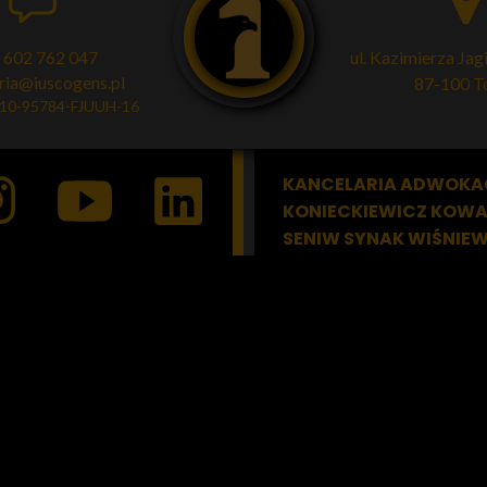
 602 762 047
ul. Kazimierza Jag
ria@iuscogens.pl
87-100 T
110-95784-FJUUH-16
KANCELARIA ADWOK
KONIECKIEWICZ KOW
SENIW SYNAK WIŚNIE