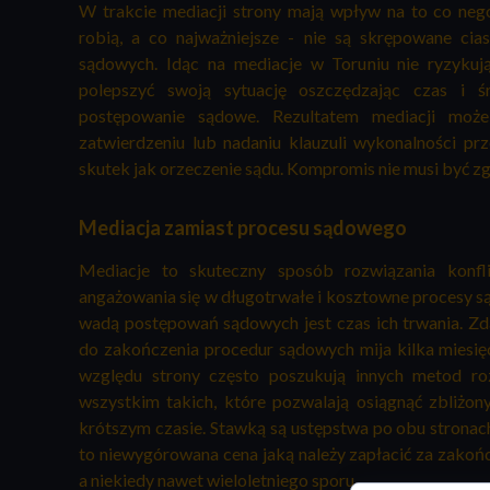
W trakcie mediacji strony mają wpływ na to co nego
robią, a co najważniejsze - nie są skrępowane ci
sądowych. Idąc na mediacje w Toruniu nie ryzykuj
polepszyć swoją sytuację oszczędzając czas i 
postępowanie sądowe. Rezultatem mediacji moż
zatwierdzeniu lub nadaniu klauzuli wykonalności p
skutek jak orzeczenie sądu. Kompromis nie musi być zg
Mediacja zamiast procesu sądowego
Mediacje to skuteczny sposób rozwiązania konfl
angażowania się w długotrwałe i kosztowne procesy
wadą postępowań sądowych jest czas ich trwania. Zda
do zakończenia procedur sądowych mija kilka miesięc
względu strony często poszukują innych metod ro
wszystkim takich, które pozwalają osiągnąć zbliżony
krótszym czasie. Stawką są ustępstwa po obu stronach
to niewygórowana cena jaką należy zapłacić za zakoń
a niekiedy nawet wieloletniego sporu.