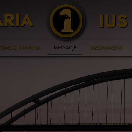
RIA
IU
POMOC PRAWNA
MEDIACJE
ABONAMENT
icz
rawo administracyjne
a
rawo cywilne
w
odział majątku
rawo gospodarcze
a
rawo karne
chrona danych osobowych