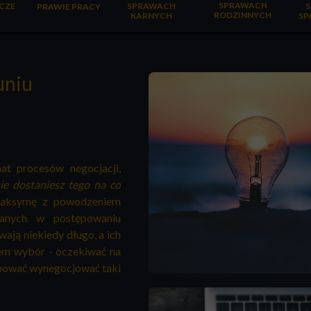
SPRAWACH
CZE
SPRAWACH
PRAWIE PRACY
RODZINNYCH
KARNYCH
SP
uniu
mat procesów negocjacji,
nie dostaniesz tego na co
maksymę z powodzeniem
anych w postępowaniu
ją niekiedy długo, a ich
em wybór - oczekiwać na
róbować wynegocjować taki