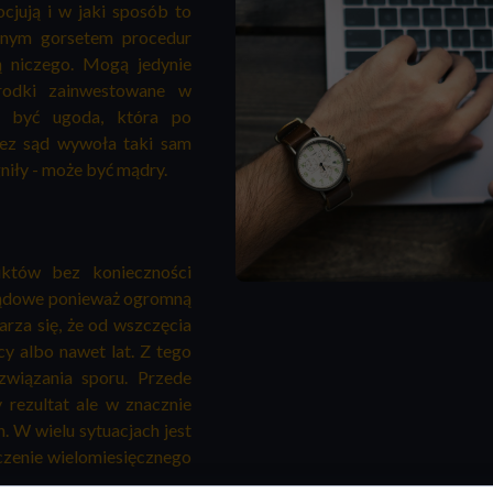
cjują i w jaki sposób to
asnym gorsetem procedur
ą niczego. Mogą jedynie
środki zainwestowane w
e być ugoda, która po
rzez sąd wywoła taki sam
niły - może być mądry.
iktów bez konieczności
 sądowe ponieważ ogromną
rza się, że od wszczęcia
y albo nawet lat. Z tego
związania sporu. Przede
 rezultat ale w znacznie
. W wielu sytuacjach jest
czenie wielomiesięcznego