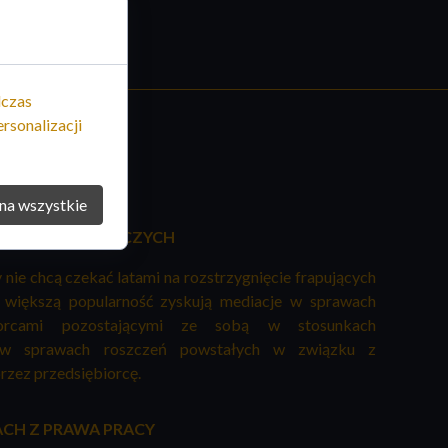
dczas
rsonalizacji
na wszystkie
WACH GOSPODARCZYCH
 nie chcą czekać latami na rozstrzygnięcie frapujących
z większą popularność zyskują mediacje w sprawach
iorcami pozostającymi ze sobą w stosunkach
 w sprawach roszczeń powstałych w związku z
zez przedsiębiorcę.
ACH Z PRAWA PRACY