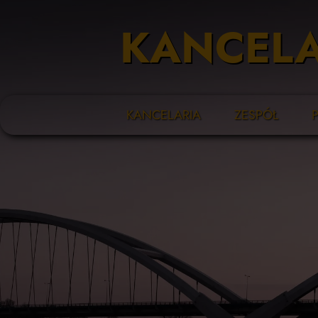
KANCELA
KANCELARIA
ZESPÓŁ
Piotr Konieckiew
P
Natalia Kowalsk
P
Magdalena Seni
P
Marcin Synak
P
Anna Wiśniewsk
P
Joanna Sieczko
O