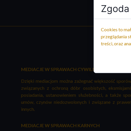
Zgoda 
Cookies to mał
przeglądania s
treści, oraz ana
MEDIACJE W SPRAWACH CYWILNYCH
Dzięki mediacjom można zażegnać większość sporów
związanych z ochroną dóbr osobistych, eksmisjami
posiadania, ustanowieniem służebności, a także sp
umów, czynów niedozwolonych i związane z prawem
innych.
MEDIACJE W SPRAWACH KARNYCH