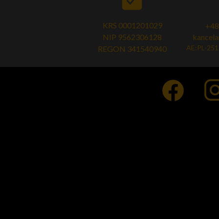
KRS 0001201029
+48
NIP 9562306128
kancela
AE:PL-25
REGON
341540940