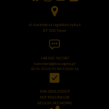
ul. Kazimierza Jagiellończyka 6
87-100 Toruń
+48 602 762 047
kancelaria@iuscogens.pl
AE:PL-25110-95784-FJUUH-16
KRS 0001201029
NIP 9562306128
REGON
341540940