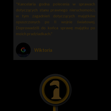
"Kancelaria godna polecenia w sprawach
dotyczących stanu prawnego nieruchomości,
w tym zagadnień dotyczących majątków
opuszczonych po II wojnie światowej.
Doprowadzili do końca sprawę majątku po
moich pradziadkach."
Wiktoria