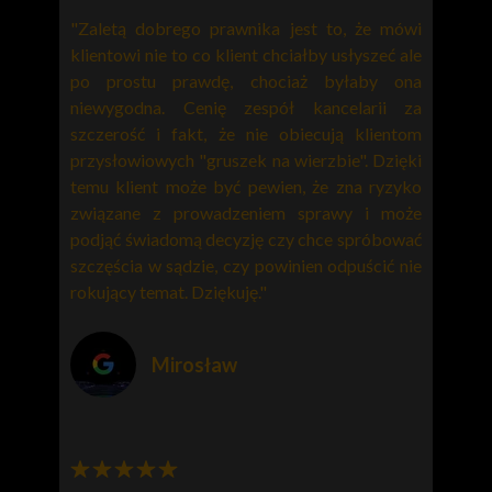
"Zaletą dobrego prawnika jest to, że mówi
klientowi nie to co klient chciałby usłyszeć ale
po prostu prawdę, chociaż byłaby ona
niewygodna. Cenię zespół kancelarii za
szczerość i fakt, że nie obiecują klientom
przysłowiowych "gruszek na wierzbie". Dzięki
temu klient może być pewien, że zna ryzyko
związane z prowadzeniem sprawy i może
podjąć świadomą decyzję czy chce spróbować
szczęścia w sądzie, czy powinien odpuścić nie
rokujący temat. Dziękuję."
Mirosław