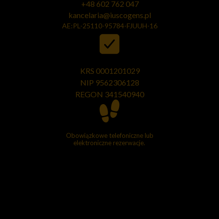
+48 602 762 047
kancelaria@iuscogens.pl
AE:PL-25110-95784-FJUUH-16
KRS 0001201029
NIP 9562306128
REGON
341540940
Obowiązkowe telefoniczne lub
elektroniczne rezerwacje.