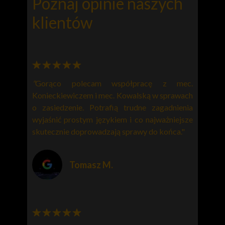
Poznaj opinie naszych
klientów
"
Gorąco polecam współpracę z
mec.
Konieckiewiczem
i mec. Kowalską w sprawach
o zasiedzenie. Potrafią trudne zagadnienia
wyjaśnić prostym językiem i co najważniejsze
skutecznie doprowadzają sprawy do końca."
Tomasz M.