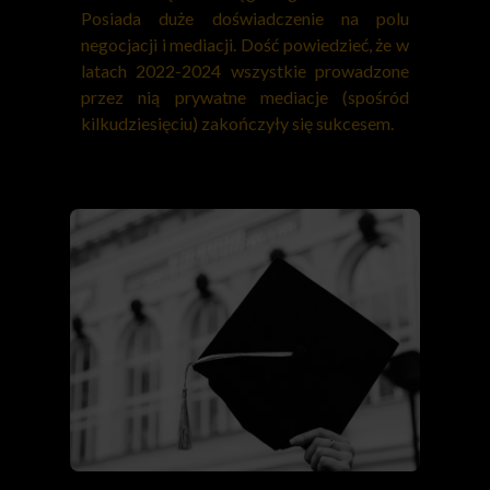
Posiada duże doświadczenie na polu
negocjacji i mediacji. Dość powiedzieć, że w
latach 2022-2024 wszystkie prowadzone
przez nią prywatne mediacje (spośród
kilkudziesięciu) zakończyły się sukcesem.