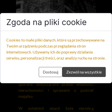
Zgoda na pliki cookie
Cookies to małe pliki danych, które są przechowywane na
Twoim urządzeniu podczas przeglądania stron
internetowych. Używamy ich do poprawy działania
serwisu, personalizacji treści, oraz analizy ruchu na stronie.
Dodatkowe informacje
Dostosuj
Zezwól na wszystkie
W swojej praktyce często zajmuje się
sporami dotyczącymi prawa własności
nieruchomości i sprawami o
podział
majątku
.
W ostatnich latach była obrońcą