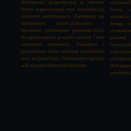
działalności gospodarczej w zakresie
możliwość
formy organizacyjnej oraz optymalizacji
formy op
rozliczeń podatkowych. Zajmujemy się
aktywów 
tworzeniem, przekształcaniem i
innego m
łączeniem podmiotów gospodarczych.
prowadzen
Przygotowujemy projekty uchwał i inne
prawnej 
niezbędne dokumenty. Planujemy i
rozwiązań
prowadzimy walne zebrania wspólników
całkowi
oraz akcjonariuszy. Dokonujemy wpisów
obciąż
w Krajowym Rejestrze Sądowym.
Wdrażamy 
zwolnień 