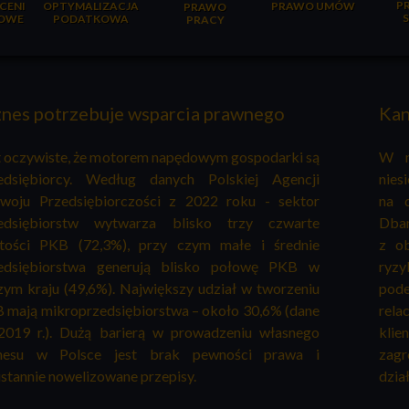
P
CENI
OPTYMALIZACJA
PRAWO UMÓW
PRAWO
OWE
PODATKOWA
PRACY
znes potrzebuje wsparcia prawnego
Kan
t oczywiste, że motorem napędowym gospodarki są
W n
edsiębiorcy. Według danych Polskiej Agencji
nies
woju Przedsiębiorczości z 2022 roku - s
ektor
na d
edsiębiorstw wytwarza blisko trzy czwarte
Dbam
tości PKB (72,3%), przy czym małe i średnie
z ob
edsiębiorstwa generują blisko połowę PKB w
ryz
zym kraju (49,6%). Największy udział w tworzeniu
pod
 mają mikroprzedsiębiorstwa – około 30,6% (dane
rela
2019 r.). Dużą barierą w prowadzeniu własnego
klie
nesu w Polsce jest brak pewności prawa i
zag
ustannie nowelizowane przepisy.
dzia