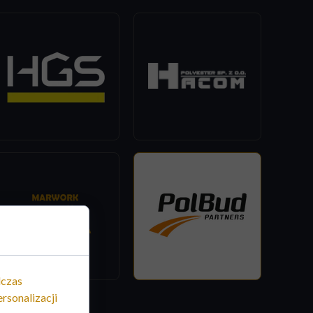
dczas
rsonalizacji