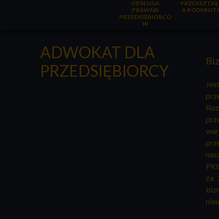
OBSŁUGA
PRZEKSZTAŁ
PRAWNA
A PODMIOT
PRZEDSIĘBIORCÓ
W
ADWOKAT DLA
Bi
PRZEDSIĘBIORCY
Jes
prz
Roz
prz
war
prz
nas
PKB
za 
biz
nie