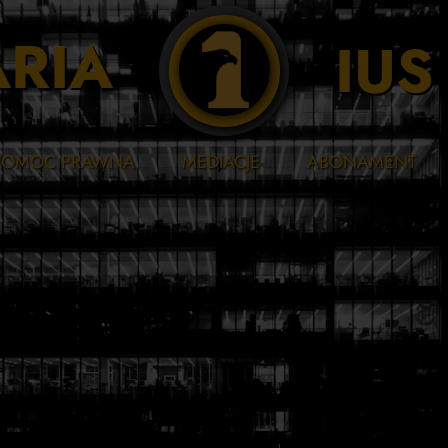
RIA
IU
POMOC PRAWNA
MEDIACJE
ABONAMENT
icz
rawo administracyjne
a
rawo cywilne
w
odział majątku
rawo gospodarcze
a
rawo karne
chrona danych osobowych