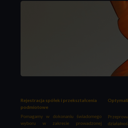
Rejestracja spółek i przekształcenia
Optymali
podmiotowe
Pomagamy w dokonaniu świadomego
Przepro
wyboru w zakresie prowadzonej
działalnoś