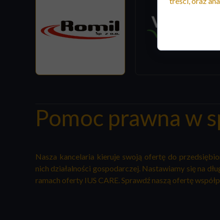
treści, oraz ana
Pomoc prawna w s
Nasza kancelaria
kieruje swoją ofertę do przedsiębio
nich działalności gospodarczej. Nastawiamy się na d
ramach oferty IUS CARE
.
Sprawdź naszą ofertę współ