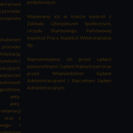
podatkowych.
sami prawa
h procedur
Wspieramy ich w trakcie kontroli z
przepisów
Zakładu Ubezpieczeń Społecznych,
Urzędu Skarbowego, Państwowej
Inspekcji Pracy, Inspekcji Weterynaryjnej
wdrażaniem
itp.
 procedur
kacją,
Reprezentujemy ich przed sądami
elności,
powszechnymi i Sądem Najwyższym oraz
cyjnych,
przed Wojewódzkimi Sądami
pieczeń
Administracyjnymi i Naczelnym Sądem
 osobowych
Administracyjnym.
listów,
r anty-
i anty-
klamacji
w, oraz z
owego i
miotów