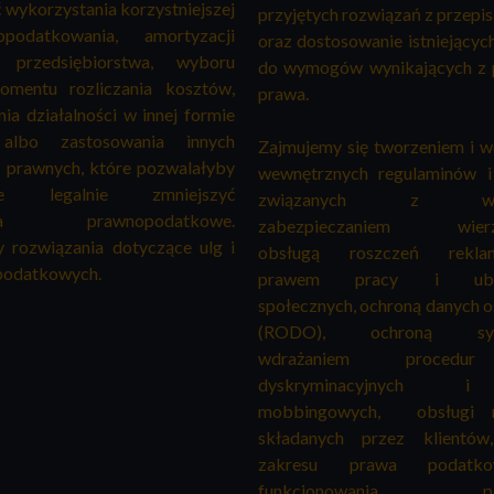
 wykorzystania korzystniejszej
przyjętych rozwiązań z przepi
odatkowania, amortyzacji
oraz dostosowanie istniejącyc
przedsiębiorstwa, wyboru
do wymogów wynikających z 
omentu rozliczania kosztów,
prawa.
ia działalności w innej formie
albo zastosowania innych
Zajmujemy się tworzeniem i 
 prawnych, które pozwalałyby
wewnętrznych regulaminów i
cie legalnie zmniejszyć
związanych z windy
enia prawnopodatkowe.
zabezpieczaniem wierzyt
rozwiązania dotyczące ulg i
obsługą roszczeń reklama
podatkowych.
prawem pracy i ubez
społecznych, ochroną danych
(RODO), ochroną sygna
wdrażaniem procedu
dyskryminacyjnych 
mobbingowych, obsługi re
składanych przez klientó
zakresu prawa podatk
funkcjonowania pod