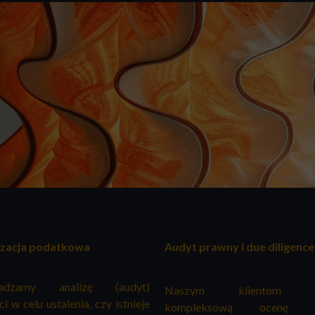
zacja podatkowa
Audyt prawny i due diligence
wadzamy analizę (audyt)
Naszym klientom of
ci w celu ustalenia, czy istnieje
kompleksową ocenę zg