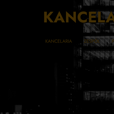
KANCELA
KANCELARIA
ZESPÓŁ
Piotr Konieckiew
P
Natalia Kowalsk
P
Magdalena Seni
P
Marcin Synak
P
Anna Wiśniewsk
P
Joanna Sieczko
O