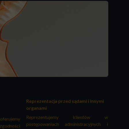
Reprezentacja przed sądami i innymi
organami
Reprezentujemy klientów w
erujemy
postępowaniach administracyjnych i
odności