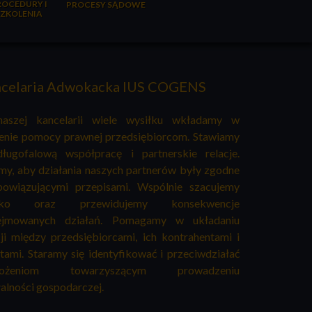
ROCEDURY I
PROCESY SĄDOWE
SZKOLENIA
celaria Adwokacka IUS COGENS
aszej kancelarii wiele wysiłku wkładamy w
ienie pomocy prawnej przedsiębiorcom. Stawiamy
ługofalową współpracę i partnerskie relacje.
y, aby działania naszych partnerów były zgodne
owiązującymi przepisami. Wspólnie szacujemy
yko oraz przewidujemy konsekwencje
ejmowanych działań. Pomagamy w układaniu
cji między przedsiębiorcami, ich kontrahentami i
ntami. Staramy się identyfikować i przeciwdziałać
rożeniom towarzyszącym prowadzeniu
łalności gospodarczej.