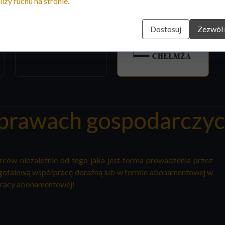
lizy ruchu na stronie.
Dostosuj
Zezwól 
prawach gospodarczy
rców niezależnie od tego jaka jest forma prowadzenia przez
ługofalową współpracę doraźną lub
w formie abonamentowej w
pracy abonamentowej!