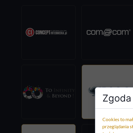
Zgoda 
Cookies to mał
przeglądania s