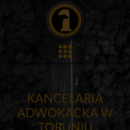
›
KANCELARIA
ADWOKACKA W
TORUNIU