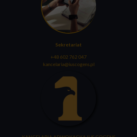
Sekretariat
+48 602 762 047
kancelaria@iuscogens.pl
KANCELARIA ADWOKACKA IUS COGENS