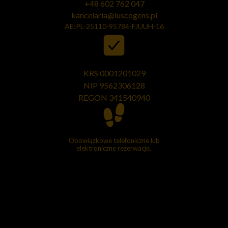
+48 602 762 047
kancelaria@iuscogens.pl
AE:PL-25110-95784-FJUUH-16
KRS 0001201029
NIP 9562306128
REGON
341540940
Obowiązkowe telefoniczne lub
elektroniczne rezerwacje.