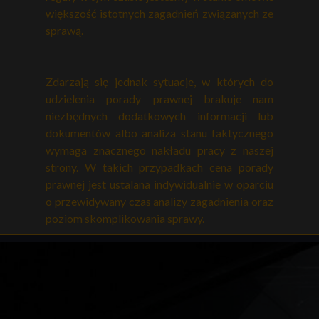
większość istotnych zagadnień związanych ze
sprawą.
Zdarzają się jednak sytuacje, w których do
udzielenia porady prawnej brakuje nam
niezbędnych dodatkowych informacji lub
dokumentów albo analiza stanu faktycznego
wymaga znacznego nakładu pracy z naszej
strony. W takich przypadkach cena porady
prawnej jest ustalana indywidualnie w oparciu
o przewidywany czas analizy zagadnienia oraz
poziom skomplikowania sprawy.