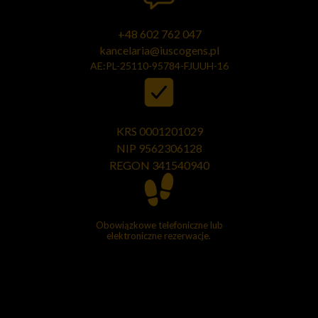
+48 602 762 047
kancelaria@iuscogens.pl
AE:PL-25110-95784-FJUUH-16
KRS 0001201029
NIP 9562306128
REGON
341540940
Obowiązkowe telefoniczne lub
elektroniczne rezerwacje.