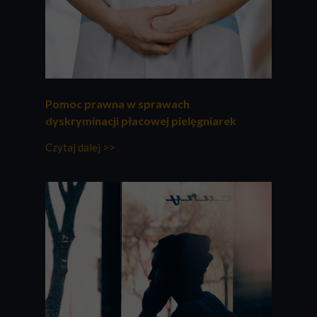
Pomoc prawna w sprawach
dyskryminacji płacowej pielęgniarek
Czytaj dalej >>