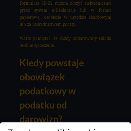
Formularz SD-Z2 można złożyć elektronicznie
przez system e-Deklaracje lub w formie
papierowej, osobiście w urzędzie skarbowym
lub za pośrednictwem poczty.
Warto pamiętać, że każdy obdarowany składa
osobne zgłoszenie.
Kiedy powstaje
obowiązek
podatkowy w
podatku od
darowizn?