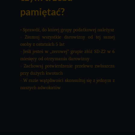
pamiętać?
-
Sprawdź, do której grupy podatkowej należysz
- Zsumuj wszystkie darowizny od tej samej
osoby z ostatnich 5 lat
- Je
ś
li jeste
ś
w
„
zerowej
”
grupie z
łóż
SD-Z2 w 6
miesięcy od otrzymania darowizny
- Zachowaj potwierdzenie przelewu zw
ł
aszcza
przy du
ż
ych kwotach
- W razie w
ą
tpliwo
ś
ci skonsultuj si
ę
z jednym z
naszych adwokatów