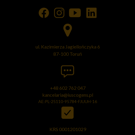
ul. Kazimierza Jagiellończyka 6
87-100 Toruń
+48 602 762 047
kancelaria@iuscogens.pl
AE:PL-25110-95784-FJUUH-16
KRS 0001201029