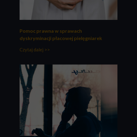
Pomoc prawna w sprawach
dyskryminacji płacowej pielęgniarek
Czytaj dalej >>