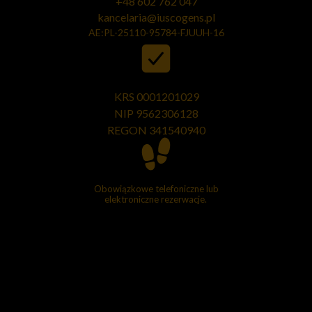
+48 602 762 047
kancelaria@iuscogens.pl
AE:PL-25110-95784-FJUUH-16
KRS 0001201029
NIP 9562306128
REGON
341540940
Obowiązkowe telefoniczne lub
elektroniczne rezerwacje.