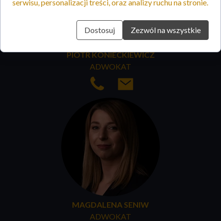
serwisu, personalizacji treści, oraz analizy ruchu na stronie.
Dostosuj
Zezwól na wszystkie
PIOTR KONIECKIEWICZ
ADWOKAT
MAGDALENA SENIW
ADWOKAT