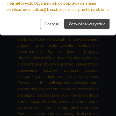
Ubezpieczyciele uzasadniają takie
internetowych. Używamy ich do poprawy działania
postępowanie możliwością korzystania przez
serwisu, personalizacji treści, oraz analizy ruchu na stronie.
pokrzywdzonych z transportu publicznego
lub innymi podobnymi względami. Spotykamy
Dostosuj
Zezwól na wszystkie
się również z argumentami, iż koszt wynajmu
pojazdu zastępczego przysługuje tylko
osobom, które korzystały z uszkodzonego
pojazdu przy wykonywaniu działalności
gospodarczej. Są to jednak poglądy
błędne. Niewątpliwie bowiem, między kolizją
a powstaniem szkody w postaci konieczności
poniesienia kosztów wynajmu pojazdu
zastępczego istnieje związek przyczynowy.
Zazwyczaj, do chwili naprawy własnego auta
poszkodowany jest zmuszony do korzystania
z pojazdu zastępczego lub innych środków
komunikacji. Może korzystać z samochodu z
wypożyczalni albo z usług taksówkarskich.
Ponosi z tego tytułu koszty, których nie