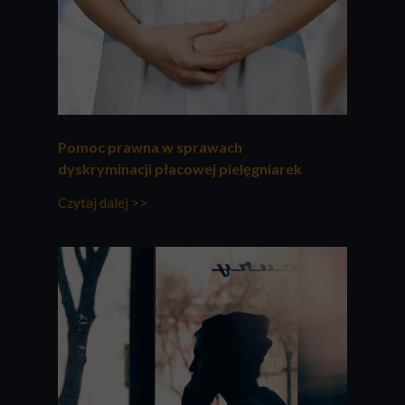
Pomoc prawna w sprawach
dyskryminacji płacowej pielęgniarek
Czytaj dalej >>