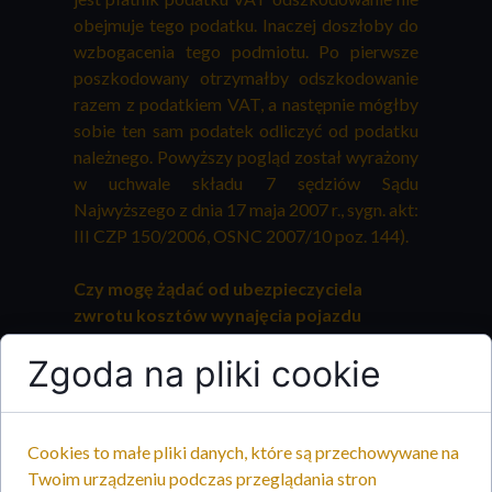
obejmuje tego podatku. Inaczej doszłoby do
wzbogacenia tego podmiotu. Po pierwsze
poszkodowany otrzymałby odszkodowanie
razem z podatkiem VAT, a następnie mógłby
sobie ten sam podatek odliczyć od podatku
należnego. Powyższy pogląd został wyrażony
w uchwale składu 7 sędziów Sądu
Najwyższego z dnia 17 maja 2007 r., sygn. akt:
III CZP 150/2006, OSNC 2007/10 poz. 144).
Czy mogę żądać od ubezpieczyciela
zwrotu kosztów wynajęcia pojazdu
zastępczego?
Zgoda na pliki cookie
Bywają przypadki, w których zakłady
ubezpieczeń odmawiają wypłaty
odszkodowania obejmującego koszty
Cookies to małe pliki danych, które są przechowywane na
wynajmu pojazdu zastępczego.
Twoim urządzeniu podczas przeglądania stron