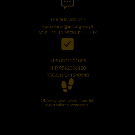
+48 602 762 047
kancelaria@iuscogens.pl
AE:PL-25110-95784-FJUUH-16
KRS 0001201029
NIP 9562306128
REGON
341540940
Obowiązkowe telefoniczne lub
elektroniczne rezerwacje.