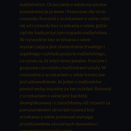
małżeńskich. Orzeczenie o winie ma istotne
konsekwencje prawne i finansowe dla stron
rozwodu. Rozwód z orzekaniem o winie różni
się od rozwodu bez orzekania o winie, gdzie
sąd nie bada przyczyn rozpadu małżeństwa.
W rozwodzie bez orzekania o winie
wystarczające jest stwierdzenie trwałego i
zupełnego rozkładu pożycia małżeńskiego,
co oznacza, że więzi emocjonalne, fizyczne i
gospodarcze między małżonkami ustały. W
rozwodzie z orzekaniem o winie konieczne
jest udowodnienie, że jeden z małżonków
ponosi wyłączną winę za ten rozkład. Rozwód
z orzekaniem o winie jest bardziej
skomplikowany i czasochłonny niż rozwód za
porozumieniem stron lub rozwód bez
orzekania o winie, ponieważ wymaga
przedstawienia obszernych dowodów i
argumentacji przed sądem.