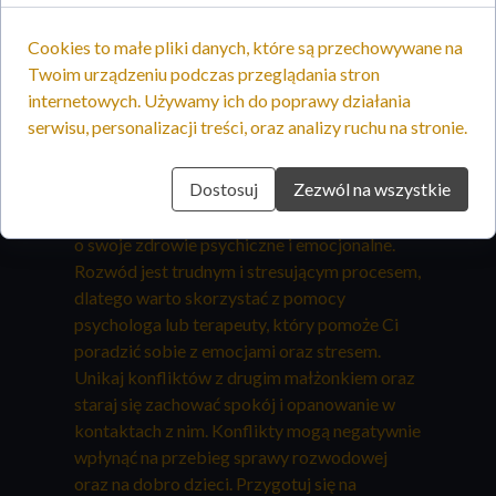
takie jak akt małżeństwa, akty urodzenia
dzieci, dokumenty dotyczące majątku
Cookies to małe pliki danych, które są przechowywane na
wspólnego oraz wszelkie inne dokumenty,
Twoim urządzeniu podczas przeglądania stron
które mogą mieć znaczenie dla sprawy.
internetowych. Używamy ich do poprawy działania
Przygotuj listę świadków, którzy mogą
serwisu, personalizacji treści, oraz analizy ruchu na stronie.
potwierdzić Twoje twierdzenia przed sądem.
Świadkowie powinni być osobami, które mają
Dostosuj
Zezwól na wszystkie
wiedzę na temat Twojej sytuacji rodzinnej
oraz zachowania drugiego małżonka. Zadbaj
o swoje zdrowie psychiczne i emocjonalne.
Rozwód jest trudnym i stresującym procesem,
dlatego warto skorzystać z pomocy
psychologa lub terapeuty, który pomoże Ci
poradzić sobie z emocjami oraz stresem.
Unikaj konfliktów z drugim małżonkiem oraz
staraj się zachować spokój i opanowanie w
kontaktach z nim. Konflikty mogą negatywnie
wpłynąć na przebieg sprawy rozwodowej
oraz na dobro dzieci. Przygotuj się na