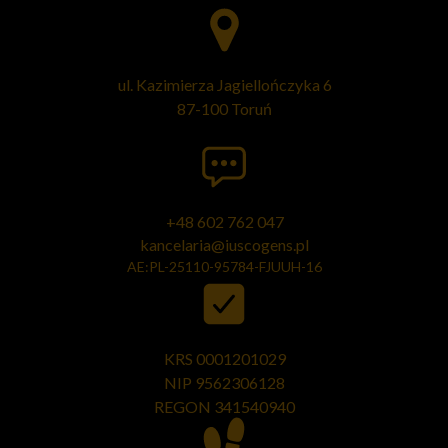
ul. Kazimierza Jagiellończyka 6
87-100 Toruń
+48 602 762 047
kancelaria@iuscogens.pl
AE:PL-25110-95784-FJUUH-16
KRS 0001201029
NIP 9562306128
REGON
341540940