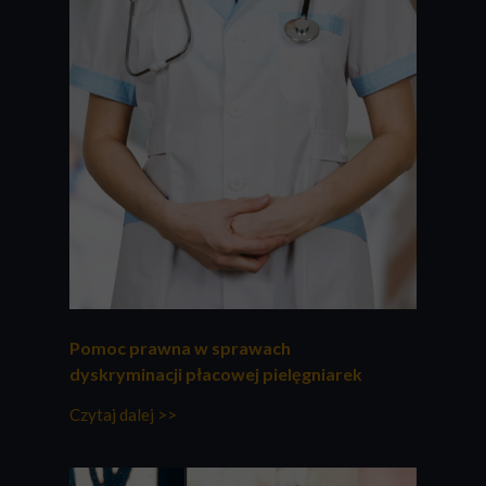
Pomoc prawna w sprawach
dyskryminacji płacowej pielęgniarek
Czytaj dalej >>