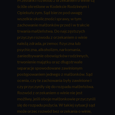
Przesłanki rozwodu z orzekaniem o winie są
ściśle określone w Kodeksie Rodzinnym i
Opiekuńczym. Sąd bierze pod uwagę
wszelkie okoliczności sprawy, w tym
zachowanie małżonków przed i w trakcie
trwania małżeństwa. Do najczęstszych
przyczyn rozwodu z orzekaniem o winie
należą zdrada, przemoc fizyczna lub
psychiczna, alkoholizm, narkomania,
zaniedbywanie obowiązków rodzinnych,
trwonienie majątku oraz długotrwałe
separacje spowodowane zawinionym
postępowaniem jednego z małżonków. Sąd
ocenia, czy te zachowania były zawinione i
czy przyczyniły się do rozpadu małżeństwa.
Rozwód z orzekaniem o winie nie jest
możliwy, jeśli oboje małżonkowie przyczynili
się do rozpadu pożycia. W takiej sytuacji sąd
może orzec rozwód bez orzekania o winie,